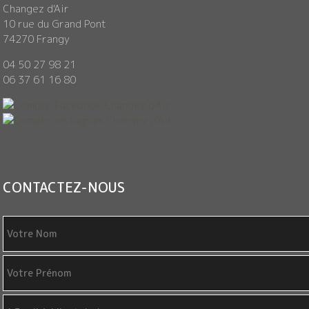
Changez d'Air
10 rue du Grand Pont
74270 Frangy
04 50 27 98 21
06 37 61 16 80
CONTACTEZ-NOUS