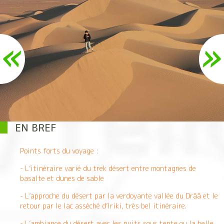
EN BREF
Points forts du voyage :
- L’itinéraire varié du trek désert entre montagnes de
basalte et dunes de sable
- L’approche du désert par la verdoyante vallée du Drââ et le
retour par le lac asséché d’Iriki, très bel itinéraire.
- L’ambiance du désert avec les nuits sous tente ou la belle