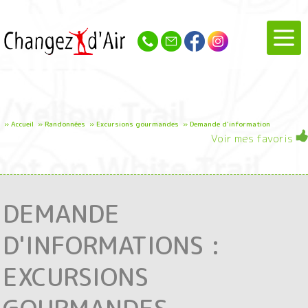
»
Accueil
»
Randonnées
»
Excursions gourmandes
»
Demande d'information
Voir mes favoris
DEMANDE
D'INFORMATIONS :
EXCURSIONS