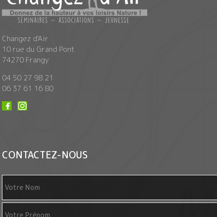
Changez d'Air
10 rue du Grand Pont
74270 Frangy
04 50 27 98 21
06 37 61 16 80
CONTACTEZ-NOUS