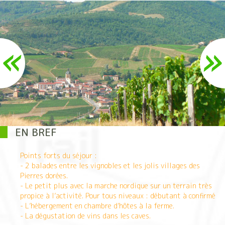
EN BREF
Points forts du séjour :
- 2 balades entre les vignobles et les jolis villages des
Pierres dorées.
- Le petit plus avec la marche nordique sur un terrain très
propice à l’activité. Pour tous niveaux : débutant à confirmé
- L’hébergement en chambre d’hôtes à la ferme.
- La dégustation de vins dans les caves.