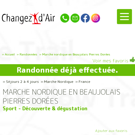
»
Accueil
»
Randonnées
»
Marche nordique en Beaujolais Pierres Dorées
Voir mes favoris
Randonnée déjà effectuée.
» Séjours 2 à 4 jours » Marche Nordique » France
MARCHE NORDIQUE EN BEAUJOLAIS
PIERRES DORÉES
Sport - Découverte & dégustation
Ajouter aux favoris