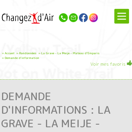
»
Accueil
»
Randonnées
»
La Grave - La Meije - Plateau d'Emparis
»
Demande d'information
Voir mes favoris
DEMANDE
D'INFORMATIONS : LA
GRAVE - LA MEIJE -