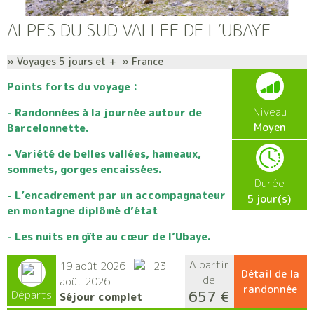
ALPES DU SUD VALLEE DE L’UBAYE
» Voyages 5 jours et + » France
Points forts du voyage :
Niveau
- Randonnées à la journée autour de
Moyen
Barcelonnette.
- Variété de belles vallées, hameaux,
sommets, gorges encaissées.
Durée
- L’encadrement par un accompagnateur
5 jour(s)
en montagne diplômé d’état
- Les nuits en gîte au cœur de l’Ubaye.
A partir
19 août 2026
23
Détail de la
de
août 2026
randonnée
657 €
Départs
Séjour complet